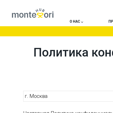
О НАС ⌵
П
Политика кон
г. Москва